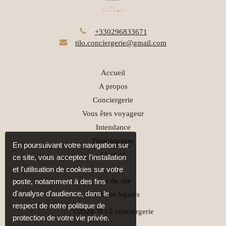
+330296833671
tilo.conciergerie@gmail.com
Accueil
A propos
Conciergerie
Vous êtes voyageur
Intendance
Témoignages
En poursuivant votre navigation sur
Contact
ce site, vous acceptez l'installation
et l'utilisation de cookies sur votre
Plan du site
poste, notamment à des fins
d'analyse d'audience, dans le
Mentions légales
respect de notre politique de
©2024 Ti Lô conciergerie
protection de votre vie privée.