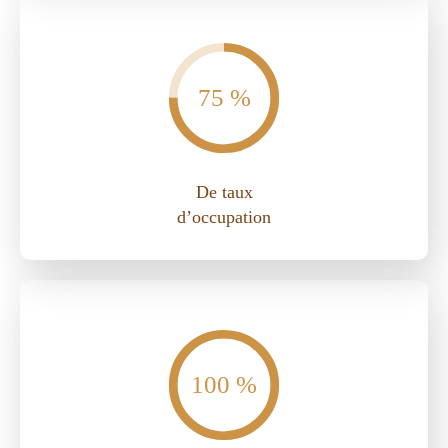
75 %
De taux
d’occupation
100 %